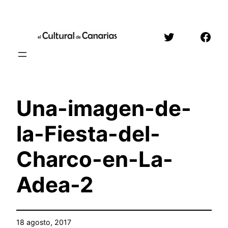
Saltar
al
Twitter
Face
contenido
Una-imagen-de-
la-Fiesta-del-
Charco-en-La-
Adea-2
18 agosto, 2017