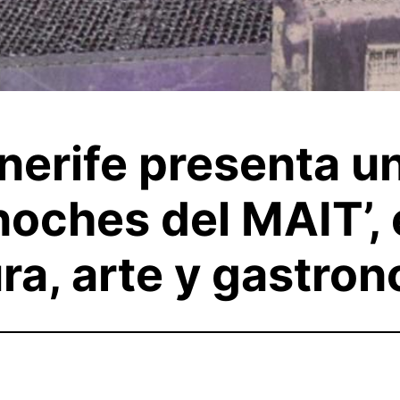
enerife presenta u
noches del MAIT’, 
ra, arte y gastro