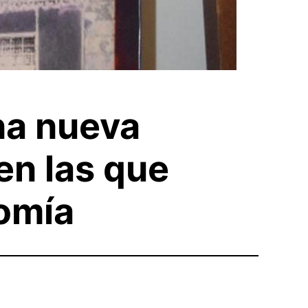
na nueva
en las que
nomía