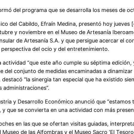
formó del programa que se desarrolla los meses de o
co del Cabildo, Efraín Medina, presentó hoy jueves [d
ctubre y noviembre en el Museo de Artesanía Iberoame
sular de Artesanía S.A. y que persigue acercar el cont
perspectiva del ocio y del entretenimiento.
a actividad “que este año cumple su séptima edición,
te del conjunto de medidas encaminadas a dinamizar y
, destacó “la sinergia tan especial que ha existido s
s administraciones”.
ustria y Desarrollo Económico anunció que “estamos 
 y que se convierta en una actividad con más presen
ches en las que se ofertan visitas guiadas, interpre
l Museo de las Alfombras y el Museo Sacro ‘El Tesoro