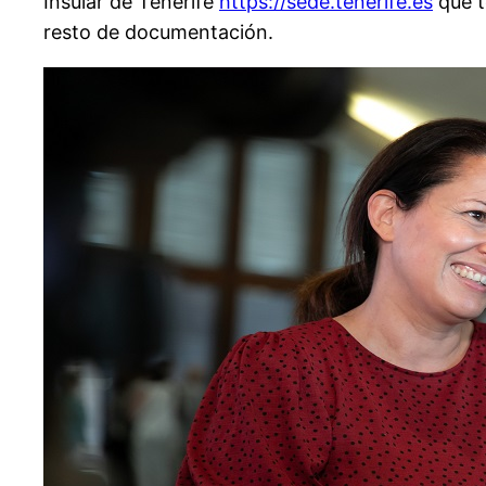
Insular de Tenerife
https://sede.tenerife.es
que t
resto de documentación.