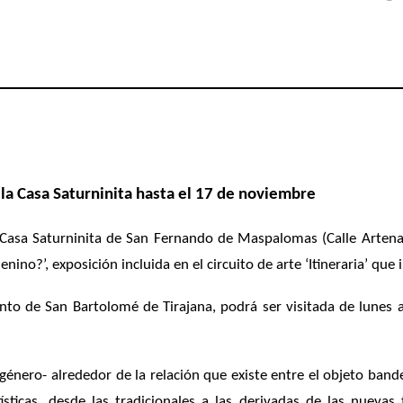
 la Casa Saturninita hasta el 17 de noviembre
Casa Saturninita de San Fernando de Maspalomas (Calle Artenar
nino?’, exposición incluida en el circuito de arte ‘Itineraria’ qu
to de San Bartolomé de Tirajana, podrá ser visitada de lunes 
género- alrededor de la relación que existe entre el objeto bande
sticas, desde las tradicionales a las derivadas de las nuevas 