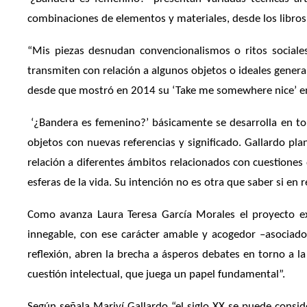
combinaciones de elementos y materiales, desde los libros
“Mis piezas desnudan convencionalismos o ritos sociale
transmiten con relación a algunos objetos o ideales genera
desde que mostró en 2014 su ‘Take me somewhere nice’ en l
‘¿Bandera es femenino?’ básicamente se desarrolla en torn
objetos con nuevas referencias y significado. Gallardo pla
relación a diferentes ámbitos relacionados con cuestiones 
esferas de la vida. Su intención no es otra que saber si en 
Como avanza Laura Teresa García Morales el proyecto exp
innegable, con ese carácter amable y acogedor –asociado
reflexión, abren la brecha a ásperos debates en torno a l
cuestión intelectual, que juega un papel fundamental”.
Según señala Mariví Gallardo “el siglo XX se puede consid