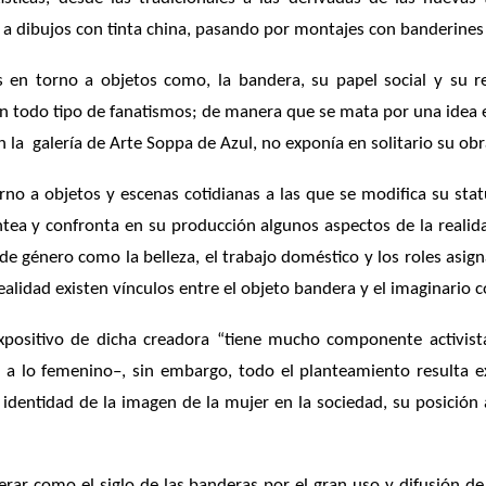
 a dibujos con tinta china, pasando por montajes con banderines 
s en torno a objetos como, la bandera, su papel social y su r
n todo tipo de fanatismos; de manera que se mata por una idea e 
a galería de Arte Soppa de Azul, no exponía en solitario su obr
o a objetos y escenas cotidianas a las que se modifica su status
ntea y confronta en su producción algunos aspectos de la realid
de género como la belleza, el trabajo doméstico y los roles asi
realidad existen vínculos entre el objeto bandera y el imaginario c
ositivo de dicha creadora “tiene mucho componente activista. 
 a lo femenino–, sin embargo, todo el planteamiento resulta e
a identidad de la imagen de la mujer en la sociedad, su posición
erar como el siglo de las banderas por el gran uso y difusión d