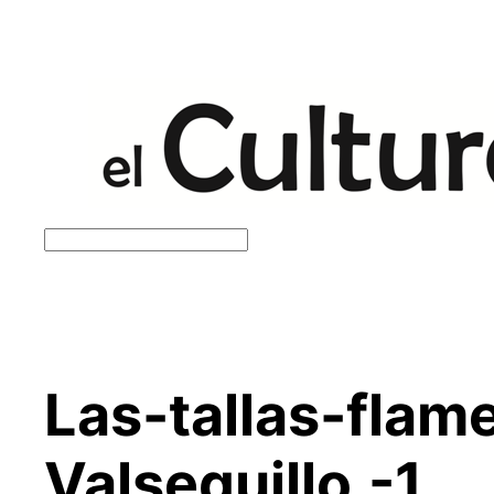
Saltar
al
contenido
Buscar
Las-tallas-fla
Valsequillo.-1