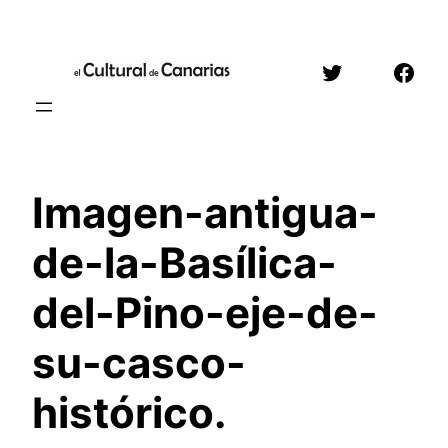
Saltar
al
Twitter
Face
contenido
Imagen-antigua-
de-la-Basílica-
del-Pino-eje-de-
su-casco-
histórico.