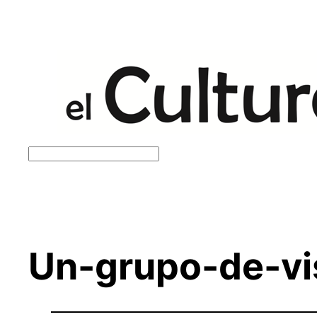
Saltar
al
contenido
Buscar
Un-grupo-de-vis