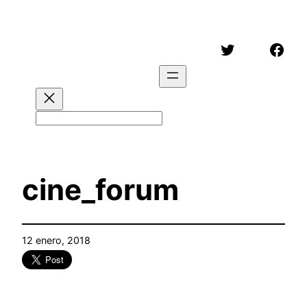
Saltar
al
Twitter
Face
contenido
Buscar
cine_forum
12 enero, 2018