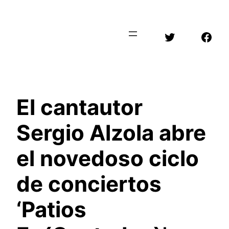
Saltar
al
Twitter
Face
contenido
El cantautor
Sergio Alzola abre
el novedoso ciclo
de conciertos
‘Patios