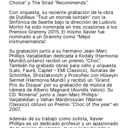
Choice” y The Strad “Recommends”.
Con orquesta, su reciente grabación de la obra
de Dutilleux “Tout un monde lointain” con la
Sinfónica de Seattle bajo la dirección de Ludovic
Morlot ha sido nominada en tres ocasiones a los
Premios Grammy 2015. El mismo Xavier fue
nominado a un Grammy como “Mejor
instrumentalista”.
Su grabación junto a su hermano Jean-Marc
Phillips Varjabedian dedicada a Kodály (Harmonia
Mundi/Lontano) recibió un premio “Choc”.
También ha grabado obras para cello y orquesta
(Lalo, Fauré, Caplet – EMI Classics), Sonatas de
Schnittke, Shostakovich y Prokofiev con Hüseyin
Sermet (Harmonia Mundi) y recibió un “Grand
Prix du Disque” por su grabación de música de
cámara de Alberic Magnard (Auvidis Valois). Su
CD “Armenia” junto a Jean-Marc Phillips-
Varjabédian y Vahan Mardirossian (Warner
Classics) obtuvo un Premio “Choc of the year” en
2007.
Además de su trabajo como solista, Xavier
Phillips es un dedicado profesor y un apasionado