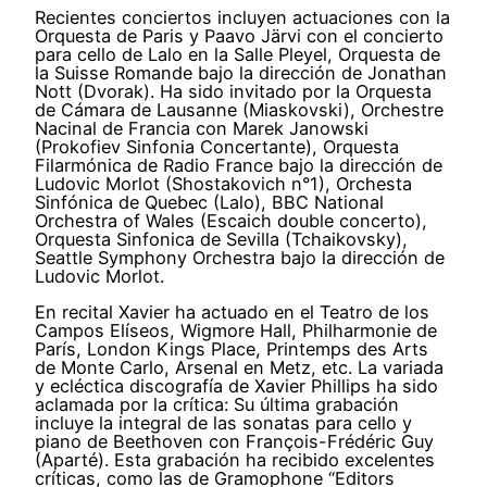
Recientes conciertos incluyen actuaciones con la
Orquesta de Paris y Paavo Järvi con el concierto
para cello de Lalo en la Salle Pleyel, Orquesta de
la Suisse Romande bajo la dirección de Jonathan
Nott (Dvorak). Ha sido invitado por la Orquesta
de Cámara de Lausanne (Miaskovski), Orchestre
Nacinal de Francia con Marek Janowski
(Prokofiev Sinfonia Concertante), Orquesta
Filarmónica de Radio France bajo la dirección de
Ludovic Morlot (Shostakovich n°1), Orchesta
Sinfónica de Quebec (Lalo), BBC National
Orchestra of Wales (Escaich double concerto),
Orquesta Sinfonica de Sevilla (Tchaikovsky),
Seattle Symphony Orchestra bajo la dirección de
Ludovic Morlot.
En recital Xavier ha actuado en el Teatro de los
Campos Elíseos, Wigmore Hall, Philharmonie de
París, London Kings Place, Printemps des Arts
de Monte Carlo, Arsenal en Metz, etc. La variada
y ecléctica discografía de Xavier Phillips ha sido
aclamada por la crítica: Su última grabación
incluye la integral de las sonatas para cello y
piano de Beethoven con François-Frédéric Guy
(Aparté). Esta grabación ha recibido excelentes
críticas, como las de Gramophone “Editors