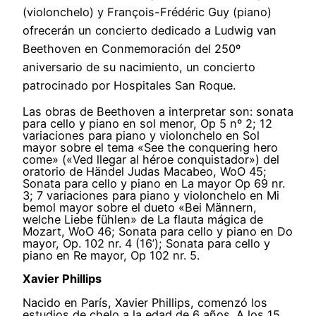
(violonchelo) y François-Frédéric Guy (piano)
ofrecerán un concierto dedicado a Ludwig van
Beethoven en Conmemoración del 250º
aniversario de su nacimiento, un concierto
patrocinado por Hospitales San Roque.
Las obras de Beethoven a interpretar son: sonata
para cello y piano en sol menor, Op 5 nº 2; 12
variaciones para piano y violonchelo en Sol
mayor sobre el tema «See the conquering hero
come» («Ved llegar al héroe conquistador») del
oratorio de Händel Judas Macabeo, WoO 45;
Sonata para cello y piano en La mayor Op 69 nr.
3; 7 variaciones para piano y violonchelo en Mi
bemol mayor sobre el dueto «Bei Männern,
welche Liebe fühlen» de La flauta mágica de
Mozart, WoO 46; Sonata para cello y piano en Do
mayor, Op. 102 nr. 4 (16’); Sonata para cello y
piano en Re mayor, Op 102 nr. 5.
Xavier Phillips
Nacido en París, Xavier Phillips, comenzó los
estudios de chelo a la edad de 6 años. A los 15