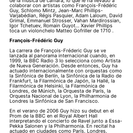
de la música de cámara, lo que le ha llevado a
colaborar con artistas como François-Frédéric
Guy, Schlomo Mintz, Jean-Marc Phillips-
Varjabédian, Régis Pasquier, Adam Laloum, David
Grimal, Emmanuel Strosser, Vahan Mardirossian,
Igor Tchetuev, Romain Guyot… Xavier Phillips
toca un violonchelo Matteo Gofriller de 1710 .
François-Frédéric Guy
La carrera de François-Fréderic Guy se ve
lanzada al panorama internacional cuando, en
1999, la BBC Radio 3 lo selecciona como Artista
de Nueva Generación. Desde entonces, Guy ha
actuado internacionalmente con orquestas como
la Sinfónica de Berlín, la Sinfónica de la Radio de
Frankfurt, la Filarmónica de Japón, la Hallé, la
Filarmónica de Helsinki, la Filarmónica de
Londres, de Múnich, la Orquesta de París, la
Orquesta Nacional de Lyon, la Philharmonia de
Londres la Sinfónica de San Francisco.
En el verano de 2006 Guy hizo su debut en el
Prom de la BBC en el Royal Albert Hall
interpretando el concierto de Ravel junto a Essa-
Pekka Salonen y la Philharmonia. En recital ha
actuado en ciudades como París, Londres,