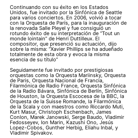
Continuando con su éxito en los Estados
Unidos, fue invitado por la Sinfónica de Seattle
para varios conciertos. En 2006, volvió a tocar
con la Orquesta de París, para la inauguración de
la renovada Salle Pleyel y fue consiguió un
rotundo éxito de su interpretación de “Tout un
monde lointain” de Henri Duttilleux. El
compositor, que presenció su actuación, dijo
sobre la misma: “Xavier Phillips se ha adueñado
totalmente de esta obra y evoca la misma
esencia de su título”
Seguidamente fue invitado por prestigiosas
orquestas como la Orquesta Mariinsky, Orquesta
de Paris, Orquesta Nacional de Francia,
Filarmónica de Radio France, Orquesta Sinfónica
de la Radio Bávara, Sinfónica de Berlín, Sinfónica
de Houston, la Orquesta Escocesa de la BBC, la
Orquesta de la Suisse Romande, la Filarmónica
de la Scala y con maestros como Riccardo Muti,
Kurt Masur, Christoph Eschenbach, James
Conlon, Marek Janowski, Serge Baudo, Vladimir
Fedosseyev, Ion Marin, Kazushi Ono, Jesús
Lopez-Cobos, Gunther Herbig, Eliahu Inbal, y
Vladimir Spivakov.