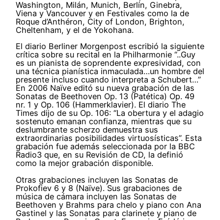
Washington, Milán, Munich, Berlín, Ginebra,
Viena y Vancouver y en Festivales como la de
Roque d’Anthéron, City of London, Brighton,
Cheltenham, y el de Yokohana.
El diario Berliner Morgenpost escribió la siguiente
crítica sobre su recital en la Philharmonie “..Guy
es un pianista de soprendente expresividad, con
una técnica pianística inmaculada…un hombre del
presente incluso cuando interpreta a Schubert…”
En 2006 Naïve editó su nueva grabación de las
Sonatas de Beethoven Op. 13 (Patética) Op. 49
nr. 1 y Op. 106 (Hammerklavier). El diario The
Times dijo de su Op. 106: “La obertura y el adagio
sostenuto emanan confianza, mientras que su
deslumbrante scherzo demuestra sus
extraordinarias posibilidades virtuosísticas”. Esta
grabación fue además seleccionada por la BBC
Radio3 que, en su Revisión de CD, la definió
como la mejor grabación disponible.
Otras grabaciones incluyen las Sonatas de
Prokofiev 6 y 8 (Naïve). Sus grabaciones de
música de cámara incluyen las Sonatas de
Beethoven y Brahms para chelo y piano con Ana
Gastinel y las Sonatas para clarinete y piano de