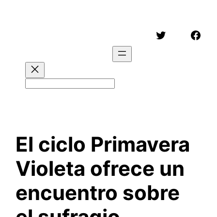
Saltar
al
Twitter
Face
contenido
Buscar
El ciclo Primavera
Violeta ofrece un
encuentro sobre
el sufragio