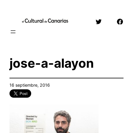
Saltar
al
Twitter
Face
contenido
jose-a-alayon
16 septiembre, 2016