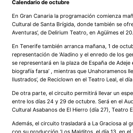
Calendario de octubre
En Gran Canaria la programación comienza mañan
Cultural de Santa Brígida, donde también se ofrec
Aventuras’, de Delirium Teatro, en Agüímes el 20
En Tenerife también arranca mañana, 1 de octubr
representación de ‘Aladino y el enredo de los ge
se representará en la plaza de España de Adeje e
biografía farsa’ , mientras que Unahoramenos lle
Ilustrados’, de Reciclown en el Teatro Leal, el dí
De otra parte, el circuito permitirá llevar un es
entre los días 24 y 29 de octubre. Será en el Au
Cultural Asabanos de El Hierro (día 27), Teatro E
Además, el circuito trasladará a La Graciosa al
con su producción ‘Los Malditos, el día 13, en el 