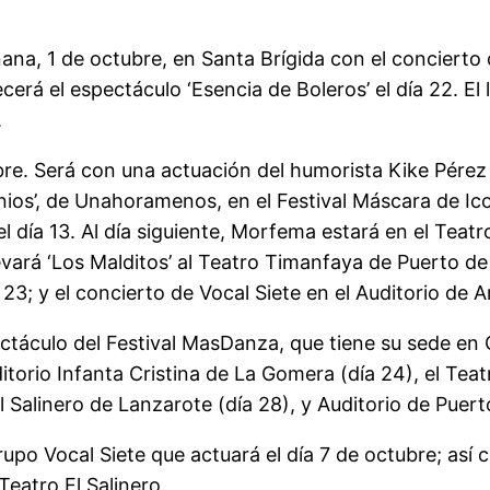
a, 1 de octubre, en Santa Brígida con el concierto 
erá el espectáculo ‘Esencia de Boleros’ el día 22. El l
.
e. Será con una actuación del humorista Kike Pérez e
nios’, de Unahoramenos, en el Festival Máscara de Ic
l día 13. Al día siguiente, Morfema estará en el Teat
vará ‘Los Malditos’ al Teatro Timanfaya de Puerto de 
a 23; y el concierto de Vocal Siete en el Auditorio de A
pectáculo del Festival MasDanza, que tiene su sede en G
ditorio Infanta Cristina de La Gomera (día 24), el Tea
l Salinero de Lanzarote (día 28), y Auditorio de Puert
 grupo Vocal Siete que actuará el día 7 de octubre; 
Teatro El Salinero.