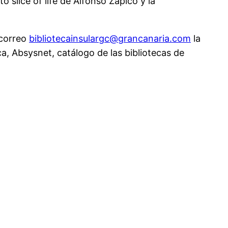
 slice of life de Alfonso Zapico y la
 correo
bibliotecainsulargc@grancanaria.com
la
ca, Absysnet, catálogo de las bibliotecas de