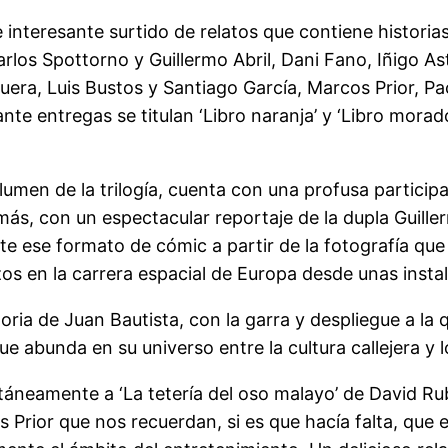
 interesante surtido de relatos que contiene historia
los Spottorno y Guillermo Abril, Dani Fano, Iñigo Ast
nuera, Luis Bustos y Santiago García, Marcos Prior, P
nte entregas se titulan ‘Libro naranja’ y ‘Libro mor
olumen de la trilogía, cuenta con una profusa particip
ás, con un espectacular reportaje de la dupla Guiller
e ese formato de cómic a partir de la fotografía que t
erzos en la carrera espacial de Europa desde unas ins
storia de Juan Bautista, con la garra y despliegue a l
ue abunda en su universo entre la cultura callejera y l
neamente a ‘La tetería del oso malayo’ de David Rub
 Prior que nos recuerdan, si es que hacía falta, que