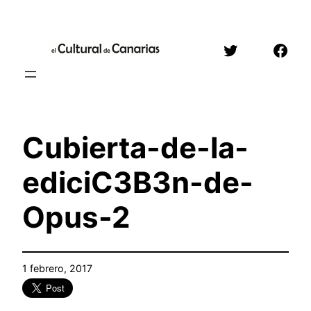
Saltar
al
Twitter
Face
contenido
Cubierta-de-la-
ediciC3B3n-de-
Opus-2
1 febrero, 2017