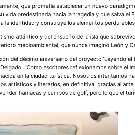
picamente, que prometía establecer un nuevo paradigma
u vida predestinada hacia la tragedia y que salva el F
lva la identidad y construye los elementos perdurables 
ismo atlántico y del ensueño de la isla que sobrevive
terioro medioambiental, que nunca imaginó León y Cas
ción del décimo aniversario del proyecto ‘Leyendo el t
r Delgado. “Como escritores reflexionamos sobre el i
acida en la ciudad turística. Nosotros intentamos hac
 artísticos y literarios, en definitiva, gracias al arte y
ender hamacas y campos de golf, pero lo que el turista