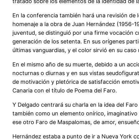
tratado sobre los elementos de la identidad de la
En la conferencia también hará una revisión de l
homenaje a la obra de Juan Hernández (1956-198
juventud, se distinguió por una firme vocación cr
generación de los setenta. En sus orígenes partic
últimas vanguardias, y el color sirvió en su ca
En el mismo año de su muerte, debido a un accid
nocturnas o diurnas y en sus vistas seudofigura
de motivación y pletórica de satisfacción emotiv
Canaria con el título de Poema del Faro.
Y Delgado centrará su charla en la idea del Faro 
también como un elemento onírico, imaginativo y
ese otro Faro de Maspalomas, de amor, ensueño 
Hernández estaba a punto de ir a Nueva York co