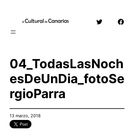
Saltar
al
Twitter
Face
contenido
04_TodasLasNoch
esDeUnDia_fotoSe
rgioParra
13 marzo, 2018