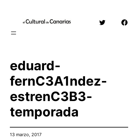
Saltar
al
Twitter
Face
contenido
eduard-
fernC3A1ndez-
estrenC3B3-
temporada
13 marzo, 2017