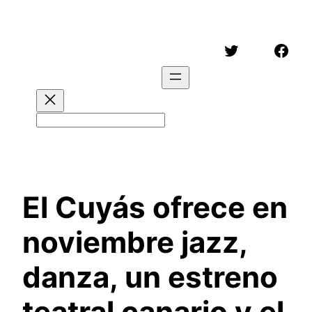
Saltar
al
Twitter
Face
contenido
Buscar
El Cuyás ofrece en
noviembre jazz,
danza, un estreno
teatral canario y el