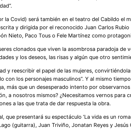
dad“.
 la Covid) será también en el teatro del Cabildo el me
escrita y dirigida por el reconocido Juan Carlos Rubio
epón Nieto, Paco Tous o Fele Martínez como protagoni
e seres clonados que viven la asombrosa paradoja de v
lidades y los deseos, las risas y algún que otro senti
ad y reescribir el papel de las mujeres, convirtiéndol
con los personajes masculinos”. Y al mismo tiempo, p
ga, más que un desesperado intento por observarnos 
sión, a nosotros mismos? ¿Necesitamos vernos para 
ones a las que trata de dar respuesta la obra.
cal, que presentará su espectáculo ‘La vida es un roma
Lago (guitarra), Juan Triviño, Jonatan Reyes y Jesús 