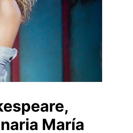
kespeare,
anaria María