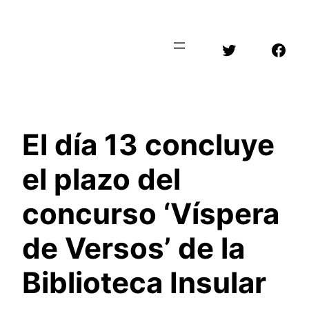
Saltar
al
Twitter
Face
contenido
El día 13 concluye
el plazo del
concurso ‘Víspera
de Versos’ de la
Biblioteca Insular