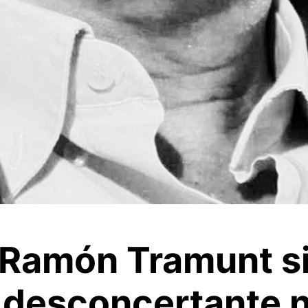
n Ramón Tramunt s
 desconcertante 