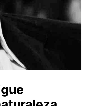
igue
naturaleza