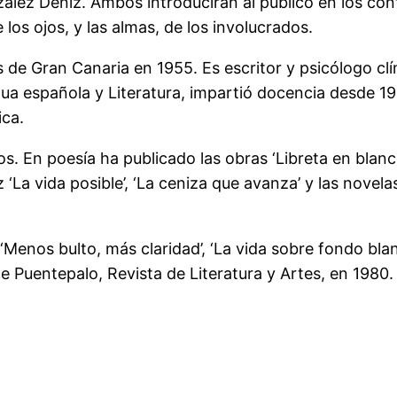
ález Déniz. Ambos introducirán al público en los co
os ojos, y las almas, de los involucrados.
 Gran Canaria en 1955. Es escritor y psicólogo clín
gua española y Literatura, impartió docencia desde 
ica.
. En poesía ha publicado las obras ‘Libreta en blanco’,
‘La vida posible’, ‘La ceniza que avanza’ y las novelas 
, ‘Menos bulto, más claridad’, ‘La vida sobre fondo blan
 de Puentepalo, Revista de Literatura y Artes, en 1980. 