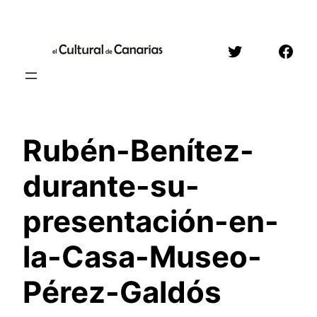
Saltar
al
Twitter
Face
contenido
Rubén-Benítez-
durante-su-
presentación-en-
la-Casa-Museo-
Pérez-Galdós