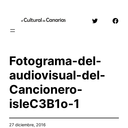
Saltar
al
Twitter
Face
contenido
Fotograma-del-
audiovisual-del-
Cancionero-
isleC3B1o-1
27 diciembre, 2016