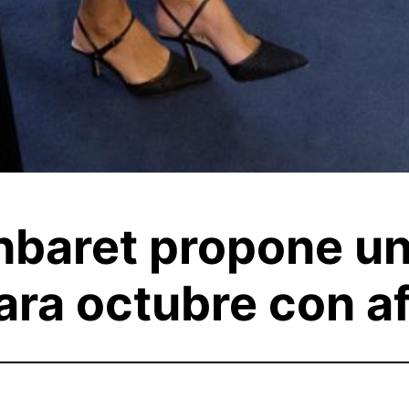
wnbaret propone u
ra octubre con a