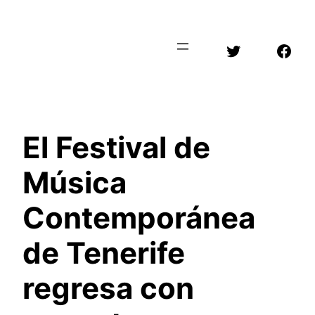
Saltar
al
Twitter
Face
contenido
El Festival de
Música
Contemporánea
de Tenerife
regresa con