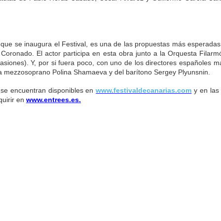
la que se inaugura el Festival, es una de las propuestas más esperada
ronado. El actor participa en esta obra junto a la Orquesta Filarm
siones). Y, por si fuera poco, con uno de los directores españoles m
 la mezzosoprano Polina Shamaeva y del barítono Sergey Plyunsnin.
 se encuentran disponibles en
www.festivaldecanarias.com
y en las
quirir en
www.entrees.es.