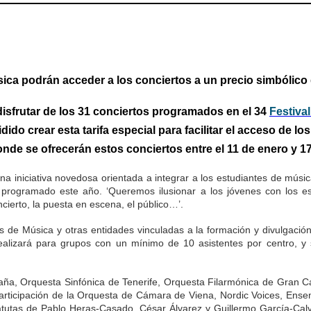
ca podrán acceder a los conciertos a un precio simbólico 
disfrutar de los 31 conciertos programados en el 34
Festiva
do crear esta tarifa especial para facilitar el acceso de lo
onde se ofrecerán estos conciertos entre el 11 de enero y 17
 una iniciativa novedosa orientada a integrar a los estudiantes de mús
n programado este año. ‘Queremos ilusionar a los jóvenes con los 
ierto, la puesta en escena, el público…’.
las de Música y otras entidades vinculadas a la formación y divulgación
e realizará para grupos con un mínimo de 10 asistentes por centro, 
aña, Orquesta Sinfónica de Tenerife, Orquesta Filarmónica de Gran C
participación de la Orquesta de Cámara de Viena, Nordic Voices, Ensem
tutas de Pablo Heras-Casado, César Álvarez y Guillermo García-Calvo, 