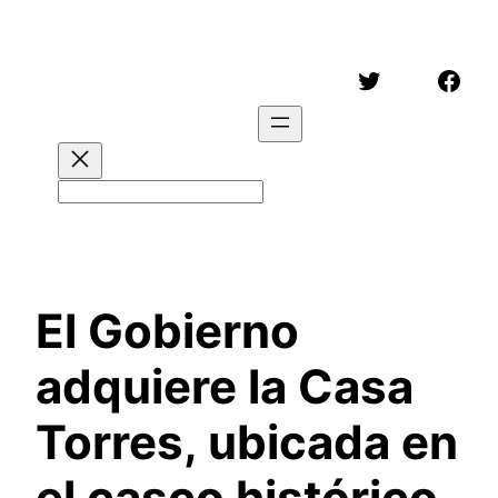
Saltar
al
Twitter
Face
contenido
Buscar
El Gobierno
adquiere la Casa
Torres, ubicada en
el casco histórico