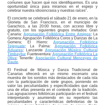
comunes que hacen que nos identifiquemos. Es una
oportunidad única para mirarnos en el espejo y
celebrar nuestra idiosincrasia y nuestras raíces".
El concierto se celebrará el sábado 21 de enero, en la
Glorieta de San Francisco, en el municipio de
Garachico, a las 20:00 horas, con acceso libre y
gratuito, con los siguientes grupos invitados: Gran
Canaria:
Agrupación Folklórica Entre Amigos
; La
Gomera: Agrupación Folklórica Coros y Danzas de La
Gomera; El Hierro:
Agrupación Folklórica
Tejeguate
; La Palma:
Agrupación Folklórica
Aduares
; Lanzarote
Agrupación Músico Cultural
Timbayba
; Fuerteventura:
Agrupación Folklórica La
Oliva
; Tenerife:
Asociación Cultural Menceyes de
Daute
.
El Festival de Música y Danza Tradicional de
Canarias ofrecerá en un mismo escenario una
muestra de los sonidos más destacados de cada isla
con la participación de siete grupos, poniendo en
valor las peculiaridades y especificidades que cada
una de ellas presenta en el contexto de la tradición.
Las agrupaciones folklóricas participarán en el festival
interpretando y asumiendo en su repertorio las
peculiaridades y características definitorias de la