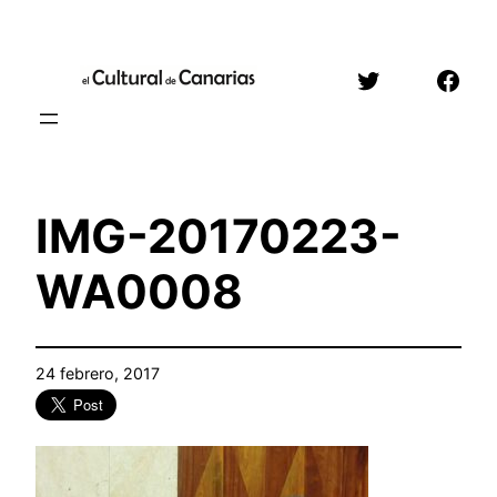
Saltar
al
Twitter
Face
contenido
IMG-20170223-
WA0008
24 febrero, 2017