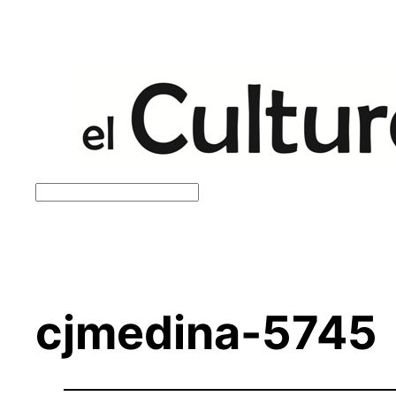
Saltar
al
contenido
Buscar
cjmedina-5745