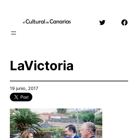
Saltar
al
Twitter
Face
contenido
LaVictoria
19 junio, 2017