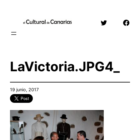
Saltar
al
Twitter
Face
contenido
LaVictoria.JPG4_
19 junio, 2017