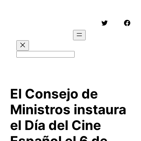
Saltar
al
Twitter
Face
contenido
Buscar
El Consejo de
Ministros instaura
el Día del Cine
Español el 6 de