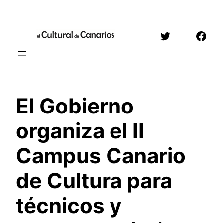
Saltar
al
Twitter
Face
contenido
El Gobierno
organiza el II
Campus Canario
de Cultura para
técnicos y