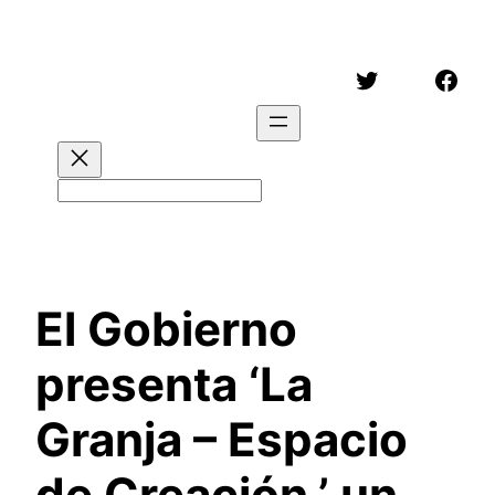
Saltar
al
Twitter
Face
contenido
Buscar
El Gobierno
presenta ‘La
Granja – Espacio
de Creación,’ un