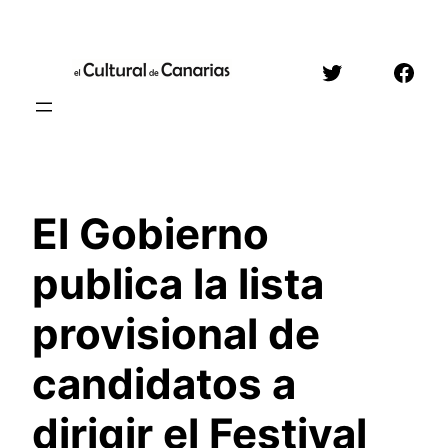
Saltar
al
Twitter
Face
contenido
El Gobierno
publica la lista
provisional de
candidatos a
dirigir el Festival