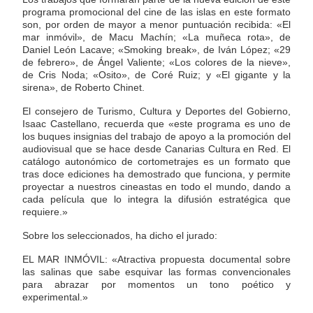
programa promocional del cine de las islas en este formato
son, por orden de mayor a menor puntuación recibida: «El
mar inmóvil», de Macu Machín; «La muñeca rota», de
Daniel León Lacave; «Smoking break», de Iván López; «29
de febrero», de Ángel Valiente; «Los colores de la nieve»,
de Cris Noda; «Osito», de Coré Ruiz; y «El gigante y la
sirena», de Roberto Chinet.
El consejero de Turismo, Cultura y Deportes del Gobierno,
Isaac Castellano, recuerda que «este programa es uno de
los buques insignias del trabajo de apoyo a la promoción del
audiovisual que se hace desde Canarias Cultura en Red. El
catálogo autonómico de cortometrajes es un formato que
tras doce ediciones ha demostrado que funciona, y permite
proyectar a nuestros cineastas en todo el mundo, dando a
cada película que lo integra la difusión estratégica que
requiere.»
Sobre los seleccionados, ha dicho el jurado:
EL MAR INMÓVIL: «Atractiva propuesta documental sobre
las salinas que sabe esquivar las formas convencionales
para abrazar por momentos un tono poético y
experimental.»