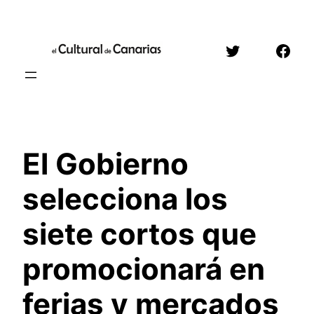
Saltar
al
Twitter
Face
contenido
El Gobierno
selecciona los
siete cortos que
promocionará en
ferias y mercados