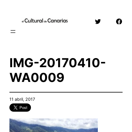
Saltar
al
Twitter
Face
contenido
IMG-20170410-
WA0009
11 abril, 2017