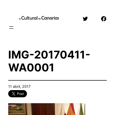
Saltar
al
Twitter
Face
contenido
IMG-20170411-
WA0001
11 abril, 2017