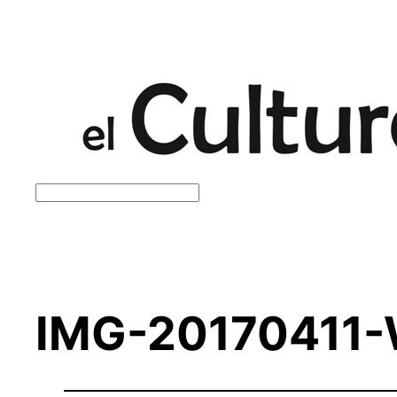
Saltar
al
contenido
Buscar
IMG-20170411