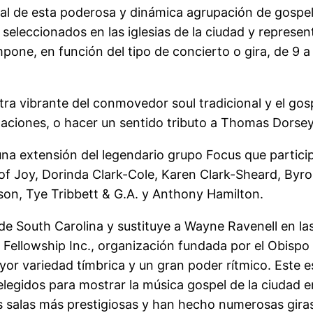
al de esta poderosa y dinámica agrupación de gospel 
eleccionados en las iglesias de la ciudad y represent
mpone, en función del tipo de concierto o gira, de 
ra vibrante del conmovedor soul tradicional y el go
taciones, o hacer un sentido tributo a Thomas Dorsey
a extensión del legendario grupo Focus que participó 
 of Joy, Dorinda Clark-Cole, Karen Clark-Sheard, Byro
son, Tye Tribbett & G.A. y Anthony Hamilton.
de South Carolina y sustituye a Wayne Ravenell en l
es Fellowship Inc., organización fundada por el Obis
yor variedad tímbrica y un gran poder rítmico. Este 
elegidos para mostrar la música gospel de la ciudad 
salas más prestigiosas y han hecho numerosas giras 