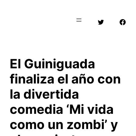
Saltar
al
Twitter
Face
contenido
El Guiniguada
finaliza el año con
la divertida
comedia ‘Mi vida
como un zombi’ y