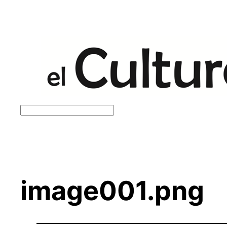
Saltar
al
contenido
Buscar
image001.png