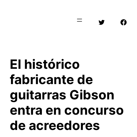
Saltar
al
Twitter
Face
contenido
El histórico
fabricante de
guitarras Gibson
entra en concurso
de acreedores