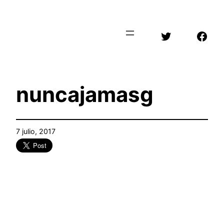
Saltar
al
Twitter
Face
contenido
nuncajamasg
7 julio, 2017