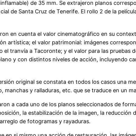
flamable) de 35 mm. Se extrajeron planos correspondie
ial de Santa Cruz de Tenerife. El rollo 2 de la películ
eron en cuenta el valor cinematográfico en su context
ón artística; el valor patrimonial: imágenes corresp
 el tranvía a Tacoronte; y el valor para las pruebas 
ano y con distintos niveles de acción, incluyendo car
sión original se constata en todos los casos una mejo
o, manchas y ralladuras, etc. que se traduce en un ma
caron a cada uno de los planos seleccionados de forma
posición, la estabilización de la imagen, la reducción
, arreglo de fotogramas y rayaduras.
ye en si mismo una acción de restauración, las imágen