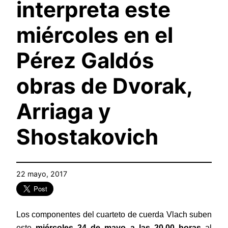
interpreta este
miércoles en el
Pérez Galdós
obras de Dvorak,
Arriaga y
Shostakovich
22 mayo, 2017
Los componentes del cuarteto de cuerda Vlach suben
este
miércoles 24 de mayo a las 20.00 horas
al