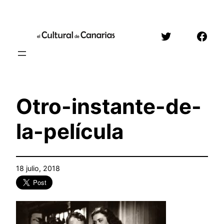
Saltar
al
Twitter
Face
contenido
Otro-instante-de-
la-película
18 julio, 2018