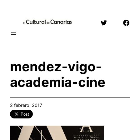
Saltar
al
Twitter
Face
contenido
mendez-vigo-
academia-cine
2 febrero, 2017